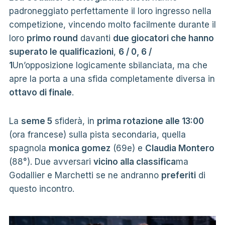
padroneggiato perfettamente il loro ingresso nella
competizione, vincendo molto facilmente durante il
loro
primo round
davanti
due giocatori che hanno
superato le qualificazioni
,
6 / 0, 6 /
1
Un’opposizione logicamente sbilanciata, ma che
apre la porta a una sfida completamente diversa in
ottavo di finale
.
La
seme 5
sfiderà, in
prima rotazione alle 13:00
(ora francese) sulla pista secondaria, quella
spagnola
monica gomez
(69e) e
Claudia Montero
(88°). Due avversari
vicino alla classifica
ma
Godallier e Marchetti se ne andranno
preferiti
di
questo incontro.