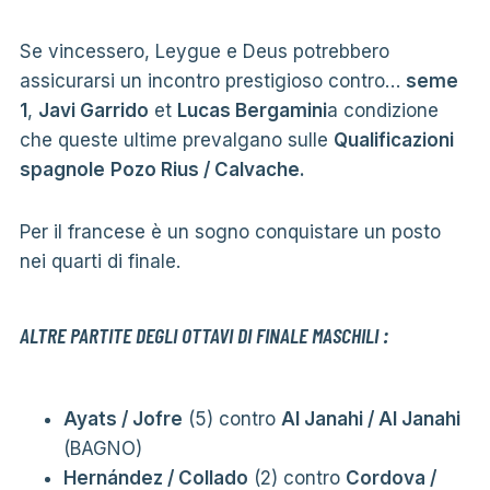
Se vincessero, Leygue e Deus potrebbero
assicurarsi un incontro prestigioso contro…
seme
1
,
Javi Garrido
et
Lucas Bergamini
a condizione
che queste ultime prevalgano sulle
Qualificazioni
spagnole
Pozo Rius / Calvache.
Per il francese è un sogno conquistare un posto
nei quarti di finale.
ALTRE PARTITE DEGLI OTTAVI DI FINALE MASCHILI
:
Ayats / Jofre
(5) contro
Al Janahi / Al Janahi
(BAGNO)
Hernández / Collado
(2) contro
Cordova /