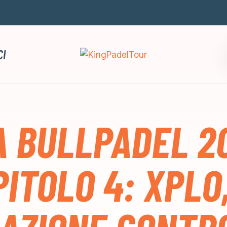
CI
 BULLPADEL 2
ITOLO 4: XPLO