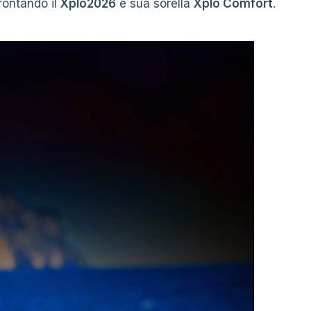
rontando il
Xplo2026
e sua sorella
Xplo Comfort
.