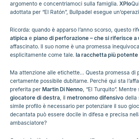
argomento e concentriamoci sulla famiglia.
XPlo
Qui
adottata per “El Ratón”, Bullpadel esegue un’opera
Ricorda: quando è apparso l’anno scorso, questo ri
atipica
e
piano di perforazione –
che si riferisce a 
affascinato. Il suo nome è una promessa inequivoca
esplicitamente come tale.
la racchetta più potente
Ma attenzione alle etichette… Questa promessa di p
certamente possibile dubitarne. Perché qui sta l’af
preferita per
Martin Di Nenno
, “El Turquito”. Mentre 
giocatore di destra
, il
metronomo difensivo
della 
simile profilo è necessario per potenziare il suo gi
decantata può essere docile in difesa e precisa nella
ambasciatore?