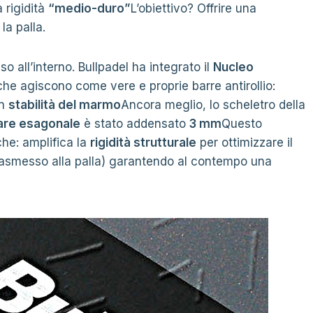
a rigidità
“medio-duro”
L’obiettivo? Offrire una
la palla.
so all’interno. Bullpadel ha integrato il
Nucleo
he agiscono come vere e proprie barre antirollio:
un
stabilità del marmo
Ancora meglio, lo scheletro della
lare esagonale
è stato addensato
3 mm
Questo
che: amplifica la
rigidità strutturale
per ottimizzare il
trasmesso alla palla) garantendo al contempo una