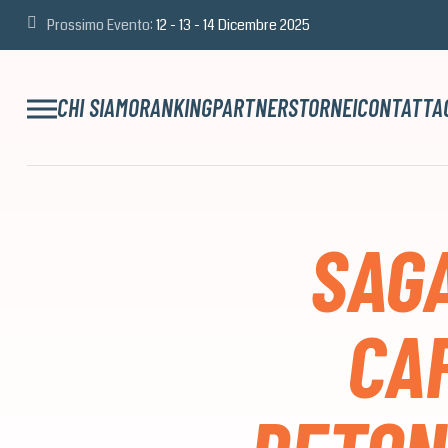
Prossimo Evento:
12 - 13 - 14 Dicembre 2025
CHI SIAMO
RANKING
PARTNERS
TORNEI
CONTATTA
SAGA
CAP