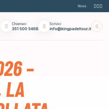
News
Chiamaci
Scrivici
351 500 5468
info@kingpadeltour.it
026 –
, LA