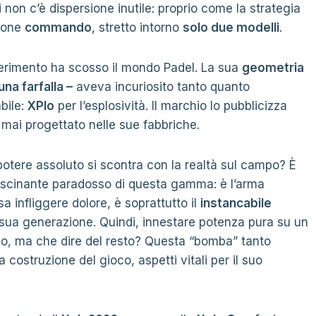
 non c’è dispersione inutile: proprio come la strategia
zione
commando
, stretto intorno
solo due modelli
.
ferimento ha scosso il mondo Padel. La sua
geometria
una farfalla –
aveva incuriosito tanto quanto
bile:
XPlo
per l’esplosività. Il marchio lo pubblicizza
mai progettato nelle sue fabbriche.
otere assoluto si scontra con la realtà sul campo? È
fascinante paradosso di questa gamma: è l’arma
sa infliggere dolore, è soprattutto il
instancabile
sua generazione. Quindi, innestare potenza pura su un
oco, ma che dire del resto? Questa “bomba” tanto
 costruzione del gioco, aspetti vitali per il suo