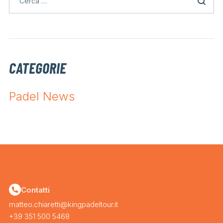
CATEGORIE
Padel News
Contatti
matteo.chiaretti@kingpadeltour.it
+39 351 500 5468