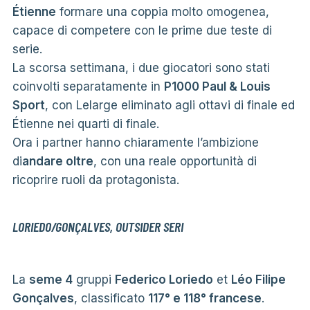
Étienne
formare una coppia molto omogenea,
capace di competere con le prime due teste di
serie.
La scorsa settimana, i due giocatori sono stati
coinvolti separatamente in
P1000 Paul & Louis
Sport
, con Lelarge eliminato agli ottavi di finale ed
Étienne nei quarti di finale.
Ora i partner hanno chiaramente l’ambizione
di
andare oltre
, con una reale opportunità di
ricoprire ruoli da protagonista.
LORIEDO/GONÇALVES, OUTSIDER SERI
La
seme 4
gruppi
Federico Loriedo
et
Léo Filipe
Gonçalves
, classificato
117° e 118° francese
.