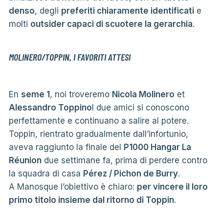
denso
, degli
preferiti chiaramente identificati
e
molti
outsider capaci di scuotere la gerarchia
.
MOLINERO/TOPPIN, I FAVORITI ATTESI
En
seme 1
, noi troveremo
Nicola Molinero
et
Alessandro Toppino
I due amici si conoscono
perfettamente e continuano a salire al potere.
Toppin, rientrato gradualmente dall’infortunio,
aveva raggiunto la finale del
P1000 Hangar La
Réunion
due settimane fa, prima di perdere contro
la squadra di casa
Pérez / Pichon de Burry
.
A Manosque l’obiettivo è chiaro:
per vincere il loro
primo titolo insieme dal ritorno di Toppin
.