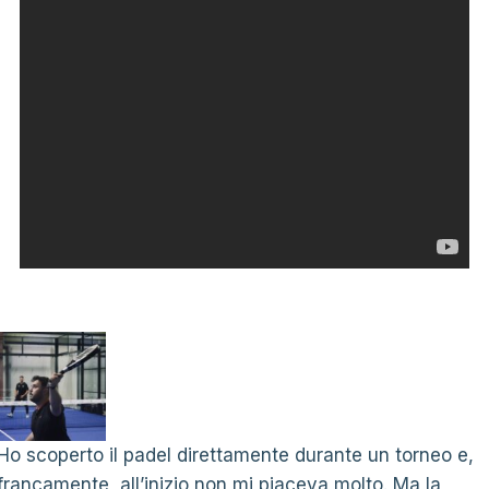
Ho scoperto il padel direttamente durante un torneo e,
francamente, all’inizio non mi piaceva molto. Ma la