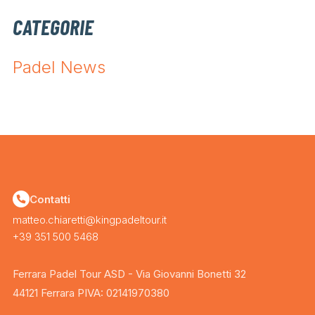
CATEGORIE
Padel News
Contatti
matteo.chiaretti@kingpadeltour.it
+39 351 500 5468
Ferrara Padel Tour ASD - Via Giovanni Bonetti 32
44121 Ferrara PIVA: 02141970380