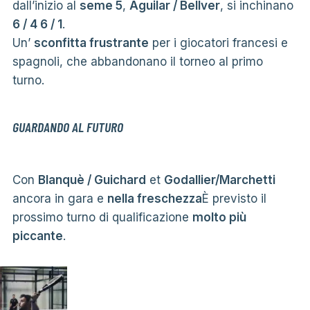
dall’inizio al
seme 5
,
Aguilar / Bellver
, si inchinano
6 / 4 6 / 1
.
Un’
sconfitta frustrante
per i giocatori francesi e
spagnoli, che abbandonano il torneo al primo
turno.
GUARDANDO AL FUTURO
Con
Blanquè / Guichard
et
Godallier/Marchetti
ancora in gara e
nella freschezza
È previsto il
prossimo turno di qualificazione
molto più
piccante
.