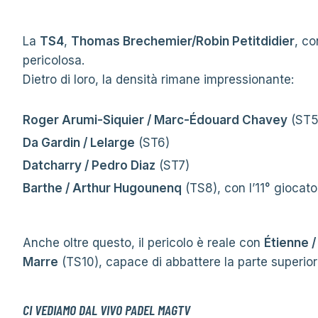
La
TS4
,
Thomas Brechemier/Robin Petitdidier
, c
pericolosa.
Dietro di loro, la densità rimane impressionante:
Roger Arumi-Siquier / Marc-Édouard Chavey
(ST5
Da Gardin / Lelarge
(ST6)
Datcharry / Pedro Diaz
(ST7)
Barthe / Arthur Hugounenq
(TS8), con l’11° giocat
Anche oltre questo, il pericolo è reale con
Étienne /
Marre
(TS10), capace di abbattere la parte superior
CI VEDIAMO DAL VIVO PADEL MAGTV