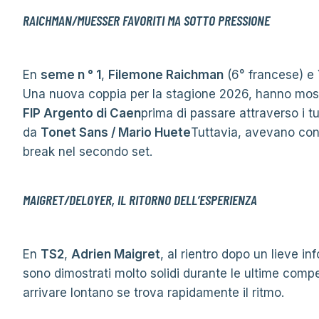
RAICHMAN/MUESSER FAVORITI MA SOTTO PRESSIONE
En
seme n ° 1
,
Filemone Raichman
(6° francese) e
Una nuova coppia per la stagione 2026, hanno mostr
FIP Argento di Caen
prima di passare attraverso i tu
da
Tonet Sans / Mario Huete
Tuttavia, avevano co
break nel secondo set.
MAIGRET/DELOYER, IL RITORNO DELL’ESPERIENZA
En
TS2
,
Adrien Maigret
, al rientro dopo un lieve in
sono dimostrati molto solidi durante le ultime compe
arrivare lontano se trova rapidamente il ritmo.