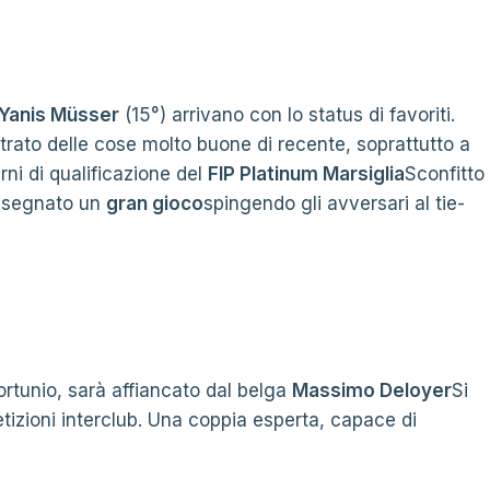
Yanis Müsser
(15°) arrivano con lo status di favoriti.
ato delle cose molto buone di recente, soprattutto a
rni di qualificazione del
FIP Platinum Marsiglia
Sconfitto
nsegnato un
gran gioco
spingendo gli avversari al tie-
fortunio, sarà affiancato dal belga
Massimo Deloyer
Si
tizioni interclub. Una coppia esperta, capace di