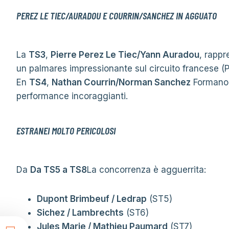
PEREZ LE TIEC/AURADOU E COURRIN/SANCHEZ IN AGGUATO
La
TS3
,
Pierre Perez Le Tiec/Yann Auradou
, rapp
un palmares impressionante sul circuito francese (
En
TS4
,
Nathan Courrin/Norman Sanchez
Formano 
performance incoraggianti.
ESTRANEI MOLTO PERICOLOSI
Da
Da TS5 a TS8
La concorrenza è agguerrita:
Dupont Brimbeuf / Ledrap
(ST5)
Sichez / Lambrechts
(ST6)
Jules Marie / Mathieu Paumard
(ST7)