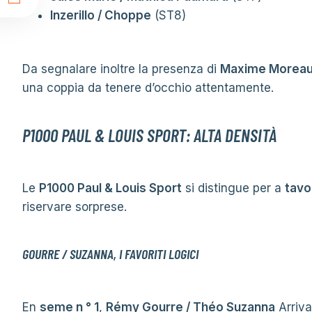
t
Inzerillo / Choppe
(ST8)
Da segnalare inoltre la presenza di
Maxime Morea
una coppia da tenere d’occhio attentamente.
P1000 PAUL & LOUIS SPORT: ALTA DENSITÀ
Le
P1000 Paul & Louis Sport
si distingue per a
tav
riservare sorprese.
GOURRE / SUZANNA, I FAVORITI LOGICI
En
seme n ° 1
,
Rémy Gourre / Théo Suzanna
Arriva