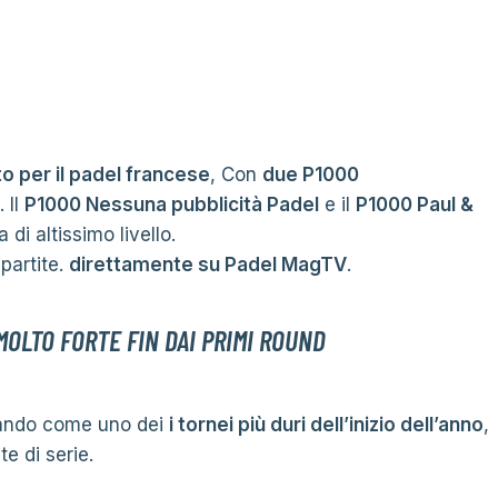
to per il padel francese
, Con
due P1000
. Il
P1000 Nessuna pubblicità Padel
e il
P1000 Paul &
di altissimo livello.
partite.
direttamente su Padel MagTV
.
MOLTO FORTE FIN DAI PRIMI ROUND
rando come uno dei
i tornei più duri dell’inizio dell’anno
,
e di serie.