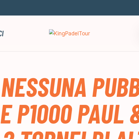
CI
 NESSUNA PUBB
E P1000 PAUL 