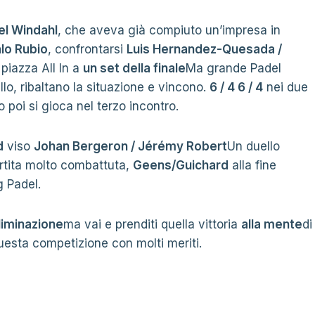
el Windahl
, che aveva già compiuto un’impresa in
alo Rubio
, confrontarsi
Luis Hernandez-Quesada /
piazza All In a
un set della finale
Ma grande Padel
lo, ribaltano la situazione e vincono.
6 / 4 6 / 4
nei due
 poi si gioca nel terzo incontro.
d
viso
Johan Bergeron / Jérémy Robert
Un duello
artita molto combattuta,
Geens/Guichard
alla fine
g Padel.
liminazione
ma vai e prenditi quella vittoria
alla mente
di
uesta competizione con molti meriti.