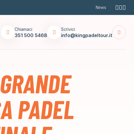
News
Chiamaci
Scrivici
351 500 5468
info@kingpadeltour.it
 GRANDE
SA PADEL