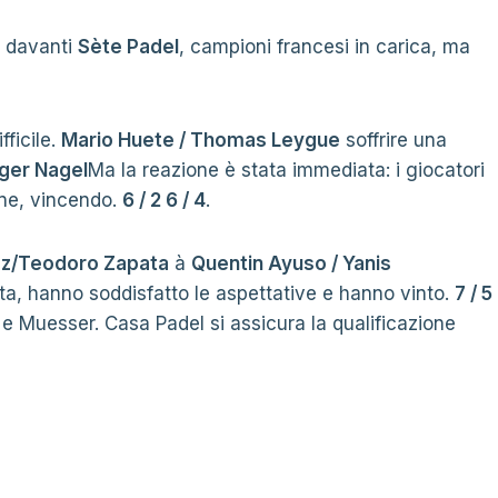
davanti
Sète Padel
, campioni francesi in carica, ma
fficile.
Mario Huete / Thomas Leygue
soffrire una
ager Nagel
Ma la reazione è stata immediata: i giocatori
ione, vincendo.
6 / 2 6 / 4
.
rez/Teodoro Zapata
à
Quentin Ayuso / Yanis
arta, hanno soddisfatto le aspettative e hanno vinto.
7 / 5
e Muesser. Casa Padel si assicura la qualificazione