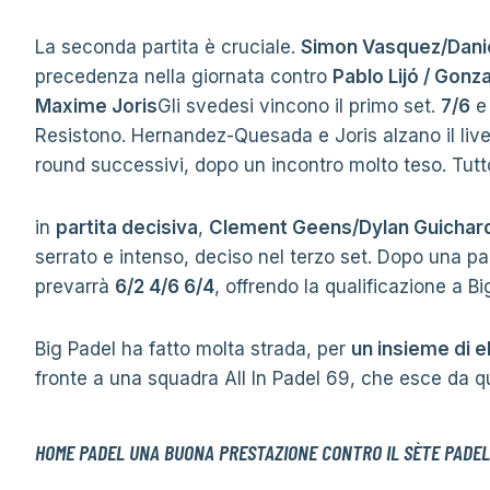
La seconda partita è cruciale.
Simon Vasquez/Dani
precedenza nella giornata contro
Pablo Lijó / Gonz
Maxime Joris
Gli svedesi vincono il primo set.
7/6
e 
Resistono. Hernandez-Quesada e Joris alzano il livel
round successivi, dopo un incontro molto teso. Tutto
in
partita decisiva
,
Clement Geens/Dylan Guichar
serrato e intenso, deciso nel terzo set. Dopo una p
prevarrà
6/2 4/6 6/4
, offrendo la qualificazione a Bi
Big Padel ha fatto molta strada, per
un insieme di e
fronte a una squadra All In Padel 69, che esce da q
HOME PADEL UNA BUONA PRESTAZIONE CONTRO IL SÈTE PADEL