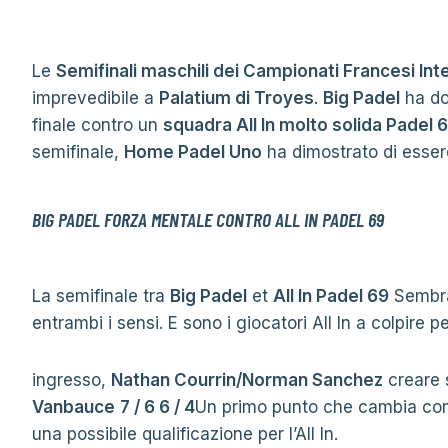
Le
Semifinali maschili dei Campionati Francesi Int
imprevedibile a
Palatium di Troyes
.
Big Padel
ha dov
finale contro un
squadra All In molto solida Padel 
semifinale,
Home Padel Uno
ha dimostrato di essere
BIG PADEL FORZA MENTALE CONTRO ALL IN PADEL 69
La semifinale tra
Big Padel
et
All In Padel 69
Sembra
entrambi i sensi. E sono i giocatori All In a colpire pe
ingresso,
Nathan Courrin/Norman Sanchez
creare 
Vanbauce
7 / 6 6 / 4
Un primo punto che cambia comp
una possibile qualificazione per l’All In.