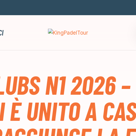
CI
LUBS N1 2026 –
I È UNITO A CA