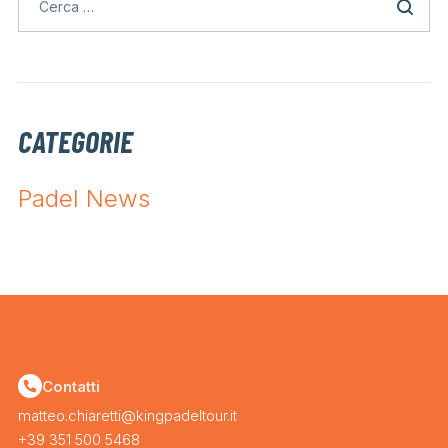
CATEGORIE
Padel News
Contatti
matteo.chiaretti@kingpadeltour.it
+39 351 500 5468