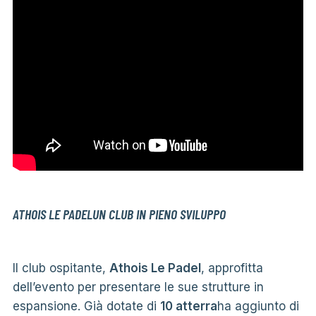
ATHOIS LE PADELUN CLUB IN PIENO SVILUPPO
Il club ospitante,
Athois Le Padel
, approfitta
dell’evento per presentare le sue strutture in
espansione. Già dotate di
10 atterra
ha aggiunto di